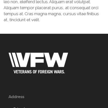
leo non, eleifend lectus. Aliquam erat volutpat.
Aliquam tempor placerat purus, at consequat orci
tempus at. Cras magna magna, cursus vitae finibus
at, tincidunt et velit.
Address