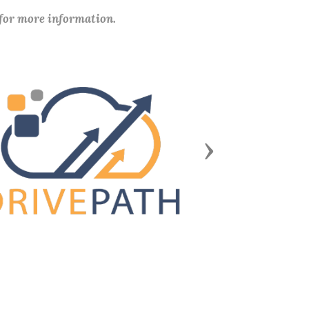
 for more information.
Next